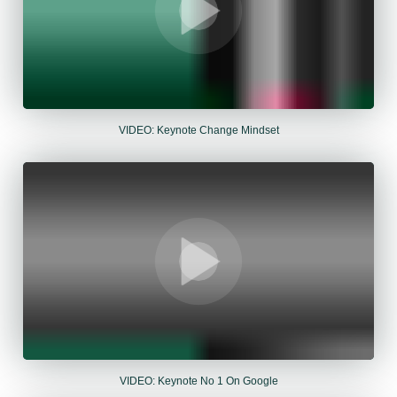
VIDEO: Keynote Change Mindset
VIDEO: Keynote No 1 On Google