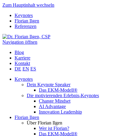
Zum Hauptinhalt wechseln
Keynotes
Florian Ilgen
Referenzen
Navigation öffnen
Blog
Karriere
Kontakt
DE
EN
ES
Keynotes
Dein Keynote Speaker
Das EKM-Modell®
Die motivierenden Erlebnis-Keynotes
Change Mindset
AI Advantage
Innovation Leadership
Florian Ilgen
Über Florian Ilgen
Wer ist Florian?
Das EKM-Modell®