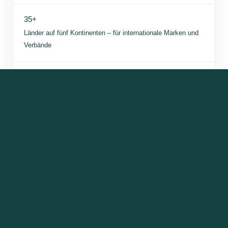
35+
Länder auf fünf Kontinenten – für internationale Marken und
Verbände
3
Sprachen – Keynotes auf Deutsch, Englisch und Spanisch
Ist Dein Termin noch verfügbar? Frage uns unverbindlich und
direkt an!
JETZT TERMIN SICHERN