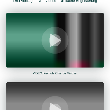
Drei Vorträge - Drei Videos - Dreifache Begeisterung
VIDEO: Keynote Change Mindset