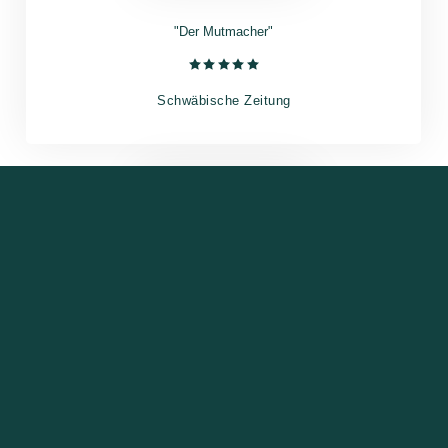
"Der Mutmacher"
Schwäbische Zeitung
“PHÄNOMENAL”